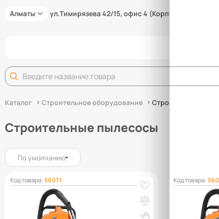
Алматы
ул.Тимирязева 42/15, офис 4 (Корпус 15/3В)
Задай
Каталог
Строительное оборудование
Строительные пыл
Строительные пылесосы
По умолчанию
Код товара:
56071
Код товара:
560
Пылесос строительный TOR TVC20
Пылесос ст
1400Вт с розеткой 220В
1600Вт с ро
Вес, кг: 7
Вес, кг: 9.5