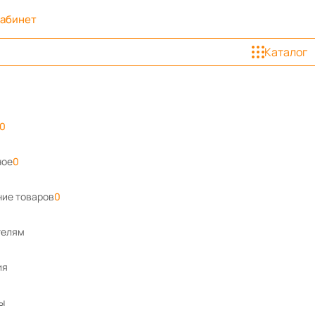
кабинет
Каталог
0
ное
0
ие товаров
0
телям
ия
ы