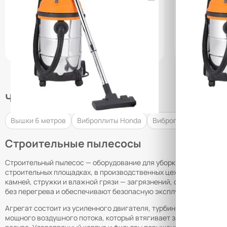
(0)
(0)
77 350 ₸
97 400 ₸
q_100464
q_10046
В КОРЗИНУ
Часто ищут
Вышки 6 метров
Виброплиты Honda
Виброплиты 80 кг
Строительные пылесосы
Строительный пылесос — оборудование для уборки после монтаж
строительных площадках, в производственных цехах, сервисных 
камней, стружки и влажной грязи — загрязнений, с которыми б
без перегрева и обеспечивают безопасную эксплуатацию в усло
Агрегат состоит из усиленного двигателя, турбины всасывания
мощного воздушного потока, который втягивает загрязнения в п