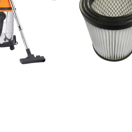
(0)
5 900 ₸
6
q_100467
В КОРЗИНУ
В КО
Вышки 4 метра
Показать все
ных и отделочных работ, рассчитанное на высокую концентрацию 
мастерских, гаражах и станциях техобслуживания. Конструкция ра
ытовая техника не справляется без быстрого износа двигателя. 
виях повышенной запылённости. Купить строительный пылесос с 
, многоступенчатой фильтрационной системы и бака для мусора у
ылесборник. Циклонная система отделяет крупный мусор на первом