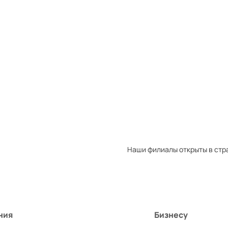
Товаров в избранном:
0
Закрыть
Перейти
Товаров в сравнении:
0
Закрыть
Перейти
Наши филиалы открыты в стр
ния
Бизнесу