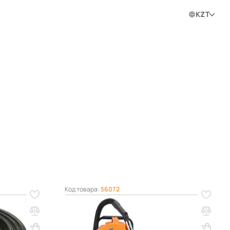
0
0
0
Войти в личный кабинет
KZT
ram
Код товара:
56072
ительных
Пылесос строительный TOR TVC30
1400Вт с розеткой 220В
Вес, кг: 8.5