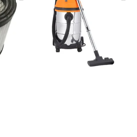
(0)
70 150 ₸
q_100465
РЗИНУ
В КОРЗИНУ
абразивных частиц и длительную нагрузку. Применяется на
ссчитана на сбор тяжёлых частиц, бетонной пыли, щепок,
Строительные пылесосы выдерживают продолжительную работу
доставкой в Алматы можете в нашем интернет-магазине.
величенного объёма. Принцип действия основан на создании
 этапе, снижая нагрузку на основной фильтр и продлевая его