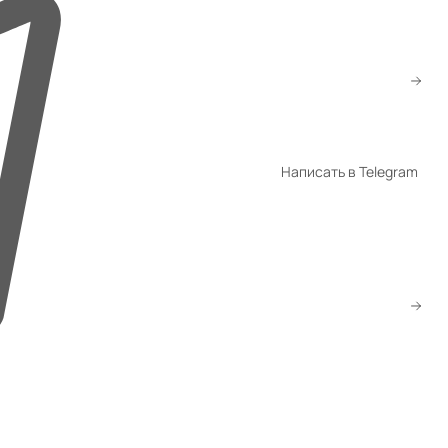
+7 (776) 260-10-80
+7 (747) 260-10-80
sale@gmsatu.com
Написать в Telegram
WhatsApp
Telegram
Скачать прайс
Заказать звонок