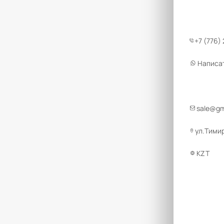
+7 (776)
Написа
sale@g
ул.Тимир
KZT