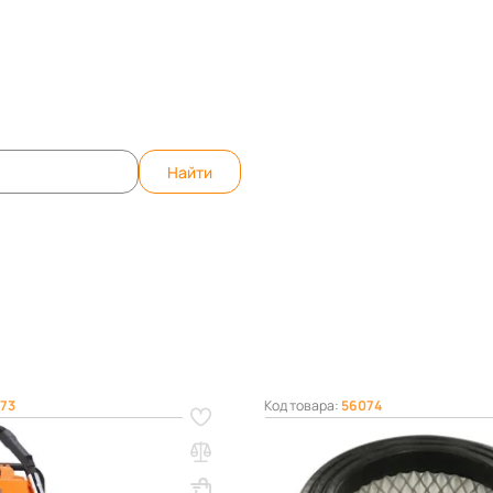
те вопрос, ответим быстро!
WhatsApp
Teleg
Найти
есосы
73
Код товара:
56074
роительный TOR TVC40
Фильтр для пылесосов стро
зеткой 220В
TVC20/TVC30/TVC40
Вес, кг: 0.2