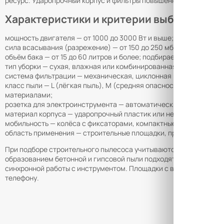
ресурс. Ударопрочный корпус и фильтры повышенной износосто
Характеристики и критерии выбора
мощность двигателя — от 1000 до 3000 Вт и выше; определяет и
сила всасывания (разрежение) — от 150 до 250 мбар; чем выше 
объём бака — от 15 до 60 литров и более; подбирается под инте
тип уборки — сухая, влажная или комбинированная; модели с фу
система фильтрации — механическая, циклонная или многоступ
класс пыли — L (лёгкая пыль), M (средняя опасность, бетонная и
материалами;
розетка для электроинструмента — автоматический запуск пыл
материал корпуса — ударопрочный пластик или нержавеющая ст
мобильность — колёса с фиксаторами, компактные размеры для 
область применения — строительные площадки, производственны
При подборе строительного пылесоса учитываются тип собираемы
образованием бетонной и гипсовой пыли подходят модели класс
синхронной работы с инструментом. Площадки с влажными загря
телефону.