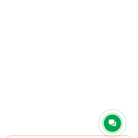
Гарантия
Возврат товара
Политика конфиденциальности
Карта сайта
Подписаться на рассылку:
Подписаться
"Железная мебель" 2002-2026 ©
Информация, размещенная на сайте, не является публичной офер
Наличие товаров на сайте указано для центральных складов. Нал
товаров в вашем городе уточняйте у менеджеров.
Цена действительна только для интернет-магазина и может отлич