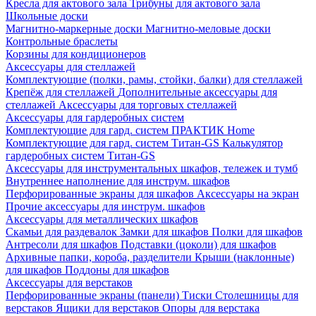
Кресла для актового зала
Трибуны для актового зала
Школьные доски
Магнитно-маркерные доски
Магнитно-меловые доски
Контрольные браслеты
Корзины для кондиционеров
Аксессуары для стеллажей
Комплектующие (полки, рамы, стойки, балки) для стеллажей
Крепёж для стеллажей
Дополнительные аксессуары для
стеллажей
Аксессуары для торговых стеллажей
Аксессуары для гардеробных систем
Комплектующие для гард. систем ПРАКТИК Home
Комплектующие для гард. систем Титан-GS
Калькулятор
гардеробных систем Титан-GS
Аксессуары для инструментальных шкафов, тележек и тумб
Внутреннее наполнение для инструм. шкафов
Перфорированные экраны для шкафов
Аксессуары на экран
Прочие аксессуары для инструм. шкафов
Аксессуары для металлических шкафов
Скамьи для раздевалок
Замки для шкафов
Полки для шкафов
Антресоли для шкафов
Подставки (цоколи) для шкафов
Архивные папки, короба, разделители
Крыши (наклонные)
для шкафов
Поддоны для шкафов
Аксессуары для верстаков
Перфорированные экраны (панели)
Тиски
Столешницы для
верстаков
Ящики для верстаков
Опоры для верстака