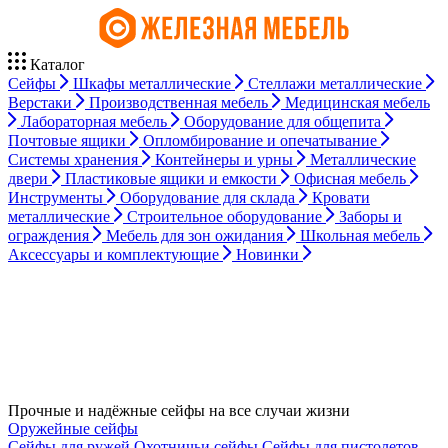
Каталог
Сейфы
Шкафы металлические
Стеллажи металлические
Верстаки
Производственная мебель
Медицинская мебель
Лабораторная мебель
Оборудование для общепита
Почтовые ящики
Опломбирование и опечатывание
Системы хранения
Контейнеры и урны
Металлические
двери
Пластиковые ящики и емкости
Офисная мебель
Инструменты
Оборудование для склада
Кровати
металлические
Строительное оборудование
Заборы и
ограждения
Мебель для зон ожидания
Школьная мебель
Аксессуары и комплектующие
Новинки
Прочные и надёжные сейфы на все случаи жизни
Оружейные сейфы
Сейфы для ружей
Охотничьи сейфы
Сейфы для пистолетов