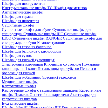
Шкафы для инструментов
Инструментальные шкафы TC
Шкафы для метизов
Антистатические шкафы
Шкафы для гаража
Шкафы для инвентаря
Сушильные шкафы
Сушильные шкафы для обуви
Сушильные шкафы для
спецодежды
Сушильные шкафы ШС
Сушильные шкафы
ШСО
Сушильные шкафы RANGER
Сушильные шкафы для
спецодежды и обуви
Комплектующие
Шкафы для газовых баллонов
Шкафы для баллонов с кислородом
Шкафы для сумок
Шкафы для ключей (ключницы)
Электронные ключницы
Ключницы со стеклом
Пожарные
ключницы на 1 ключ
Пенальницы для тубусов
Пеналы и
брелоки для ключей
Шкафы для мобильных (сотовых) телефонов
Медицинские шкафы
Картотечные шкафы
Картотечные шкафы с выдвижными ящиками
Картотечные
шкафы Практик
Огнестойкие картотеки
Аксессуары для
картотечных шкафов
Бухгалтерские шкафы
Шкафы Aiko SL
Шкафы-сейфы ШБ
Комплектующие для