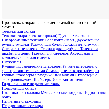
Прочность, которая не подведет в самый ответственный
момент
Тележки для склада
Тележки гидравлические (рохли)
Грузовые тележки
Платформенные тележки
Ролл контейнеры
Двухколесные
ручные тележки
Тележки для бочек
Тележки для стружки
Специальные тележки
Тележки для ноутбуков
Тележки и
шкафы для денег
Тележки для баллонов
Аксессуары и
комплектующие для тележек
Штабелеры
Ручные гидравлические штабелеры
Ручные штабелеры с
фиксированными вилами
Самоходные электроштабелеры
Ручные штабелеры с раздвижными вилами
Штабелеры с
электроподъемом
Штабелеры-бочкокантователи
Гидравлические подъемные столы
Поддоны для склада
Пластиковые поддоны
Металлические поддоны
Поддоны для
бочек
Паллетные ограждения
Передвижные лестницы