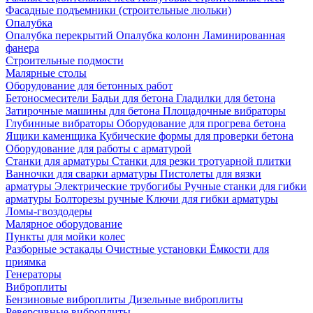
Фасадные подъемники (строительные люльки)
Опалубка
Опалубка перекрытий
Опалубка колонн
Ламинированная
фанера
Строительные подмости
Малярные столы
Оборудование для бетонных работ
Бетоносмесители
Бадьи для бетона
Гладилки для бетона
Затирочные машины для бетона
Площадочные вибраторы
Глубинные вибраторы
Оборудование для прогрева бетона
Ящики каменщика
Кубические формы для проверки бетона
Оборудование для работы с арматурой
Станки для арматуры
Станки для резки тротуарной плитки
Ванночки для сварки арматуры
Пистолеты для вязки
арматуры
Электрические трубогибы
Ручные станки для гибки
арматуры
Болторезы ручные
Ключи для гибки арматуры
Ломы-гвоздодеры
Малярное оборудование
Пункты для мойки колес
Разборные эстакады
Очистные установки
Ёмкости для
приямка
Генераторы
Виброплиты
Бензиновые виброплиты
Дизельные виброплиты
Реверсивные виброплиты