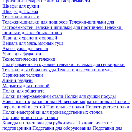
Противни
Пекарские листы
Гастроёмкости
Шкафы для кухни
Шкафы для хлеба
Тележки-шпильки
Тележки-шпильки для подносов
Тележки-шпильки для
гастроемкостей
Тележки-шпильки для противней
Тележки-
шпильки для хлебных лотков
Лари для хранения овощей
Вешала для мяса, мясных туш
Аксессуары для вешал
Урны для фудкорта
Технологические тележки
Платформенные грузовые тележки
Тележки для сервировки
Тележки для сбора посуды
Тележки для сушки посуды
Сервисные тележки
Линии раздачи
Мармиты для столовой
Полки для общепита
Полки из нержавеющей стали
Полки для сушки посуды
Навесные открытые полки
Навесные закрытые полки
Полки с
переменной высотой
Настольные полки
Полуоткрытые полки
Полки-надстройки для производственных столов
Подтоварники и подставки
Колоды и подставки для рубки мяса
Технологические
подтоварники
Подставки для оборудования
Подставки для