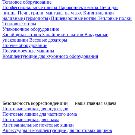
Тепловое оборудование
Профессиональные плиты
Пароконвектоматы
Печи для
пиццы
Печи, грили, мангалы на углях
Кипятильники
наливные (термопоты)
Пищеварочные котлы
Тепловые полки
Тепловые столы
Упаковочное оборудование
Запайщики лотков
Запайщики пакетов
Вакуумные
упаковщики
Весовые дозаторы
Прочее оборудование
Посудомоечные машины
Комплектующие для кухонного оборудования
Безопасность корреспонденции — наша главная задача
Почтовые ящики для подъездов
Почтовые ящики для частного дома
Почтовые ящики для спама
Антивандальные почтовые ящики
Аксессуары и комплектующие для почтовых ящиков