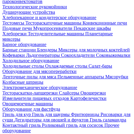
пароконвектоматов
Технологические рукомойники
Душирующие устройства
Хлебопекарное и кондитерское оборудование
Тестомесы
Тестораскаточные машины
Конвекционные печи
Подовые печи
Мукопросеиватели
Пекарские шкафы
Хлеборезки
Тестоделительные машины
Планетарные
миксеры
Барное оборудование
Барные станции
Блендеры
Миксеры для молочных коктейлей
Кофеварки
Льдогенераторы
Сокоохладители
Соковыжималки
Холодильное оборудование
Холодильные столы
Охлаждаемые столы
Салат-бары
Оборудование для мясопереработки
Ленточные пилы для мяса
Пельменные аппараты
Мясорубки
Колбасные шприцы
Электромеханическое оборудование
Тестораскатки-лапшерезки
Слайсеры
Овощерезки
Измельчители пищевых отходов
Картофелечистки
Овощемоечные машины
Оборудование для фастфуда
Гриль для кур
Гриль для шаурмы
Фритюрницы
Рисоварки для
суши
Дегидраторы для овощей и фруктов
Гриль саламандра
Контактный гриль
Роликовый гриль для сосисок
Прочее
оборудование