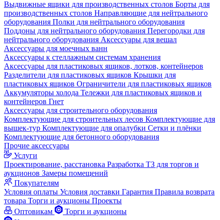
Выдвижные ящики для производственных столов
Борты для
производственных столов
Направляющие для нейтрального
оборудования
Полки для нейтрального оборудования
Поддоны для нейтрального оборудования
Перегородки для
нейтрального оборудования
Аксессуары для вешал
Аксессуары для моечных ванн
Аксессуары к стеллажным системам хранения
Аксессуары для пластиковых ящиков, лотков, контейнеров
Разделители для пластиковых ящиков
Крышки для
пластиковых ящиков
Ограничители для пластиковых ящиков
Аккумуляторы холода
Тележки для пластиковых ящиков и
контейнеров
Гнет
Аксессуары для строительного оборудования
Комплектующие для строительных лесов
Комплектующие для
вышек-тур
Комплектующие для опалубки
Сетки и плёнки
Комплектующие для бетонного оборудования
Прочие аксессуары
Услуги
Проектирование, расстановка
Разработка ТЗ для торгов и
аукционов
Замеры помещений
Покупателям
Условия оплаты
Условия доставки
Гарантия
Правила возврата
товара
Торги и аукционы
Проекты
Оптовикам
Торги и аукционы