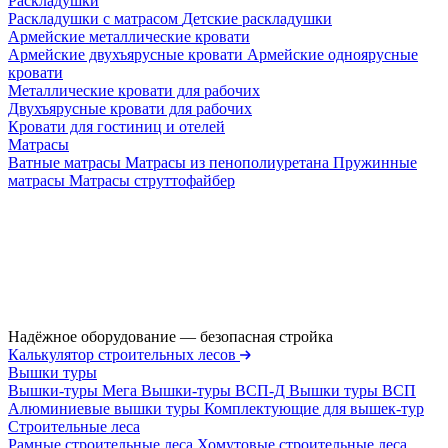
Раскладушки
Раскладушки с матрасом
Детские раскладушки
Армейские металлические кровати
Армейские двухъярусные кровати
Армейские одноярусные
кровати
Металлические кровати для рабочих
Двухъярусные кровати для рабочих
Кровати для гостиниц и отелей
Матрасы
Ватные матрасы
Матрасы из пенополиуретана
Пружинные
матрасы
Матрасы струттофайбер
Надёжное оборудование — безопасная стройка
Калькулятор строительных лесов
Вышки туры
Вышки-туры Мега
Вышки-туры ВСП-Д
Вышки туры ВСП
Алюминиевые вышки туры
Комплектующие для вышек-тур
Строительные леса
Рамные строительные леса
Хомутовые строительные леса