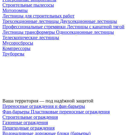
Строительные пылесосы
Мотопомпы
Лестницы для строительных работ
Трехсекционные лестницы
Двухсекционные лестницы
Профессиональные стремянки
Лестницы с канатной тягой
Лестницы трансформеры
Односекционные лестницы
Телескопические лестницы
Мусоросбросы
Компрессоры
Труборезы
Ваша территория — под надёжной защитой
Переносные ограждения и фан-барьеры
Фан-барьеры
Пластиковые переносные ограждения
Строительные ограждения
Газонные ограждения
Пешеходные ограждения
Водоналивные дорожные блоки (барьеры)