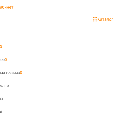
кабинет
Каталог
0
ное
0
ие товаров
0
телям
ия
ы