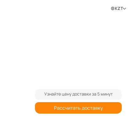
0
0
0
Войти в личный кабинет
KZT
ram
Узнайте цену доставки за 5 минут
Рассчитать доставку
При заказе от 3-х штук спрашивайте
0%
дополнительную скидку