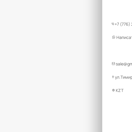
+7 (776)
Написа
sale@g
ул.Тимир
KZT