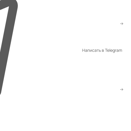
+7 (776) 260-10-80
+7 (747) 260-10-80
sale@gmsatu.com
Написать в Telegram
WhatsApp
Telegram
Скачать прайс
Заказать звонок