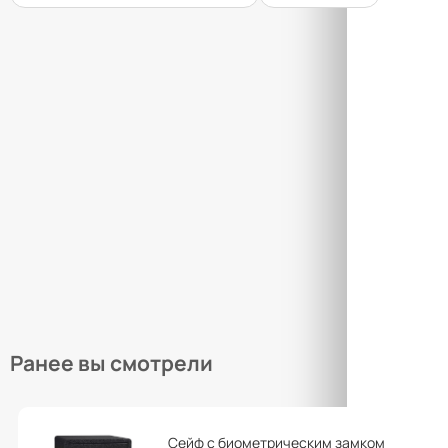
Това
Закры
Товар
Закры
Ранее вы смотрели
Сейф с биометрическим замком