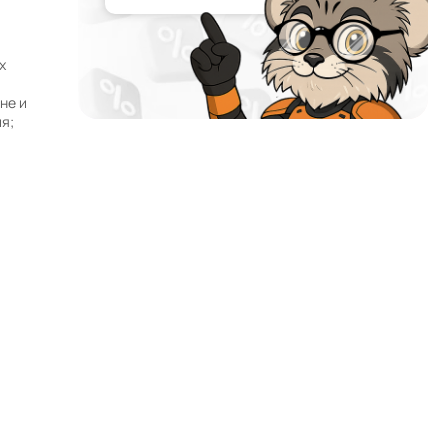
х
не и
я;
Почему мы?
Работаем с 2002 года
52 офиса и магазина по всей России и в странах
СНГ
Наши филиалы открыты в странах:
Работаем без выходных
Заявки на сайте принимаются 24/7
Собственный автопарк