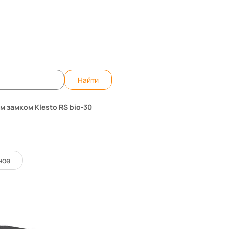
те вопрос, ответим быстро!
WhatsApp
Teleg
Найти
 замком Klesto RS bio-30
sto RS bio-30
18142
Код товара:
ное
0 отзывов
177 750 ₸
-4