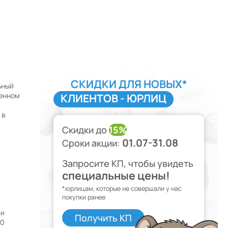
СКИДКИ ДЛЯ НОВЫХ*
ьный
менном
КЛИЕНТОВ - ЮРЛИЦ
 в
Скидки до
15%
01.07-31.08
Сроки акции:
Запросите КП, чтобы увидеть
специальные цены!
*юрлицам, которые не совершали у нас
покупки ранее
ли
Получить КП
20