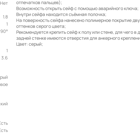
отпечатков пальцев);
Нет
Возможность открыть сейф с помощью аварийного ключа;
Внутри сейфа находится съёмная полочка;
1.8
На поверхность сейфа нанесено полимерное покрытие дву
1
оттенков серого цвета;
90°
Рекомендуется крепить сейф к полу или стене, для чего в д
задней стенке имеются отверстия для анкерного креплени
Цвет: серый;
1
3.6
рый
вое
ский
Есть
Есть