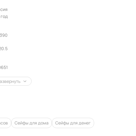
ссия
1 год
х390
20.5
0651
азвернуть
асов
Сейфы для дома
Сейфы для денег