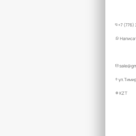
+7 (776)
Написа
sale@g
ул.Тимир
KZT