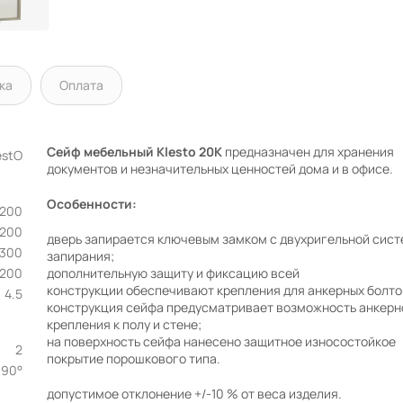
ка
Оплата
Сейф мебельный Klesto 20K
предназначен для хранения
estO
документов и незначительных ценностей дома и в офисе.
Особенности:
200
200
дверь запирается ключевым замком с двухригельной сис
300
запирания;
200
дополнительную защиту и фиксацию всей
конструкции обеспечивают крепления для анкерных болто
4.5
конструкция сейфа предусматривает возможность анкерн
крепления к полу и стене;
на поверхность сейфа нанесено защитное износостойкое
2
покрытие порошкового типа.
90°
допустимое отклонение +/-10 % от веса изделия.