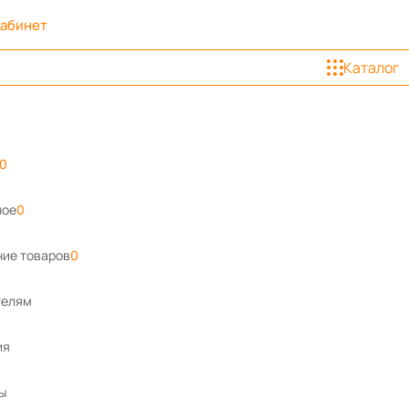
кабинет
Каталог
0
ное
0
ие товаров
0
телям
ия
ы