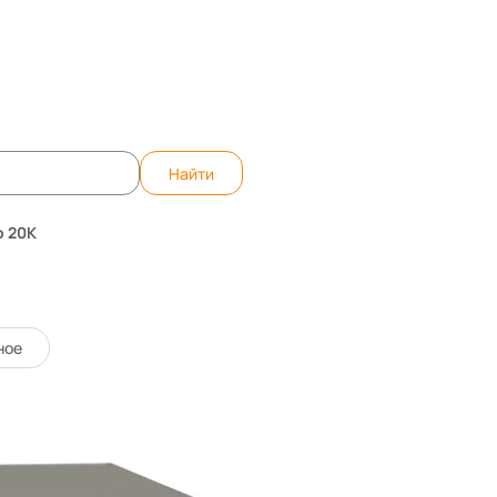
те вопрос, ответим быстро!
WhatsApp
Teleg
Найти
o 20K
22093
Код товара:
ное
0 отзывов
26 300 ₸
-4