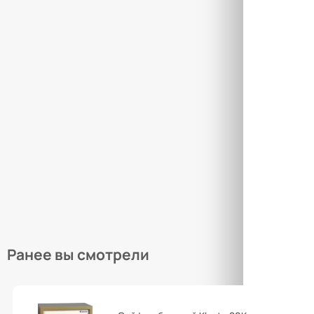
Това
Закры
Товар
Закры
Ранее вы смотрели