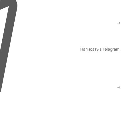
+7 (776) 260-10-80
+7 (747) 260-10-80
sale@gmsatu.com
Написать в Telegram
WhatsApp
Telegram
Скачать прайс
Заказать звонок