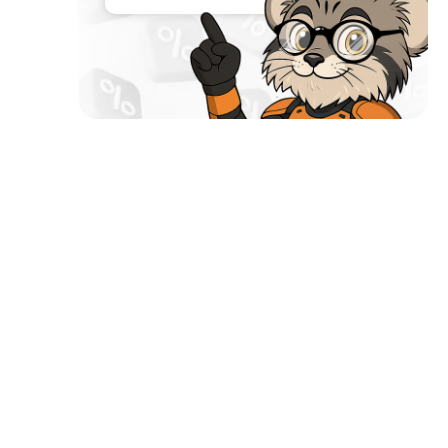
Почему мы?
Работаем с 2002 года
52 офиса и магазина по всей России и в странах
СНГ
Наши филиалы открыты в странах:
Работаем без выходных
Заявки на сайте принимаются 24/7
Собственный автопарк