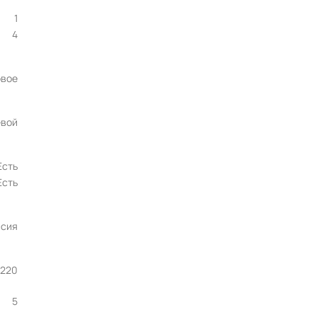
1
4
вое
евой
Есть
Есть
ссия
х220
5