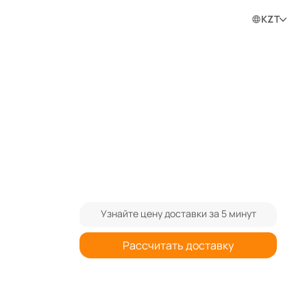
0
0
0
Войти в личный кабинет
KZT
ram
Узнайте цену доставки за 5 минут
Рассчитать доставку
При заказе от 3-х штук спрашивайте
0%
дополнительную скидку