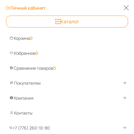
Личный кабинет
0
0
0
Каталог
Алматы
+7 (776) 260-10-
Корзина
0
Задайте вопрос, ответим быстро!
Избранное
0
WhatsApp
Telegram
Сравнение товаров
0
Покупателям
Каталог
Сейфы
Сейфы для офиса
Шкаф офисный ШБМ-
Компания
Шкаф офисный ШБМ-90ЭР
Контакты
Сравнить
Избранное
+7 (776) 260-10-80