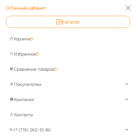
Личный кабинет
Каталог
Алматы
Корзина
0
Задайте вопрос, ответим быстро
Избранное
0
Сравнение товаров
0
Покупателям
Каталог
Сейфы
Оружейные сейфы
Оружейные сейфы V
Оружейный сейф VALBERG ARSENAL
Компания
Контакты
Сравнить
+7 (776) 260-10-80