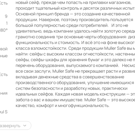
новый сейф, прежде чем попасть на прилавки магазинов,
Есть
проходит тщательный контроль и десяток различных испыт
Основной принцип бренда — это создание качественной
9
продукции. Наверное, поэтому производитель пользуется
1
большой популярностью среди потребителей. И это не
180°
удивительно, ведь компании удалось найти золотую серед
грамотно соединив три основные черты оборудования: диз
функциональность и стоимость. И всё это на фоне высоког
класса взломостойкости. Среди продукции Muller Safe вы
евой
найти: сейфы с высоким классом огнестойкости, настенны
ные
сейфы, сейфы-шкафы для хранения бумаг и это далеко не 
перечень оборудования, выпускаемого компанией. Несмо
все свои заслуги, Muller Safe не прекращает расти и разви
Есть
вкладывая денежные средства в совершенствование
производственного оборудования, улучшение имеющихся
систем безопасности и разработку новых, практически
ания
идеальных сейфов. Каждая новая модель конструкции — э
забота о вас и вашем имуществе. Muller Safe — это высоко
качество, комфорт и многофункциональность.
ul S
азвернуть