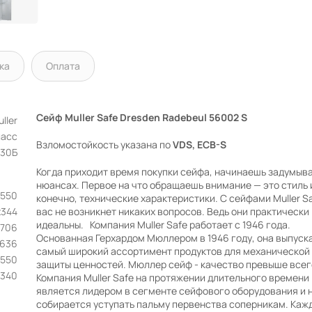
ка
Оплата
Сейф Muller Safe Dresden Radebeul 56002 S
ller
ласс
Взломостойкость указана по
VDS, ECB-S
30Б
Когда приходит время покупки сейфа, начинаешь задумыва
нюансах. Первое на что обращаешь внимание — это стиль 
х550
конечно, технические характеристики. С сейфами Muller Sa
х344
вас не возникнет никаких вопросов. Ведь они практически
идеальны. Компания Muller Safe работает с 1946 года.
1706
Основанная Герхардом Мюллером в 1946 году, она выпуск
636
самый широкий ассортимент продуктов для механической
550
защиты ценностей. Мюллер сейф - качество превыше все
340
Компания Muller Safe на протяжении длительного времени
является лидером в сегменте сейфового оборудования и 
собирается уступать пальму первенства соперникам. Каж