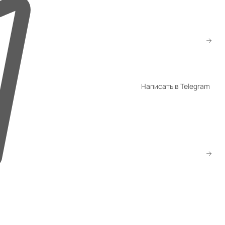
+7 (776) 260-10-80
+7 (747) 260-10-80
sale@gmsatu.com
Написать в Telegram
WhatsApp
Telegram
Скачать прайс
Заказать звонок