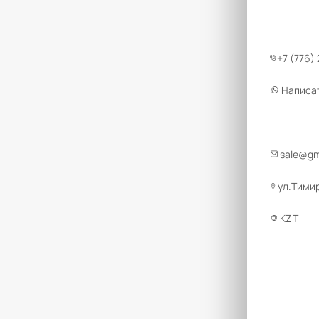
+7 (776)
Написа
sale@g
ул.Тимир
KZT