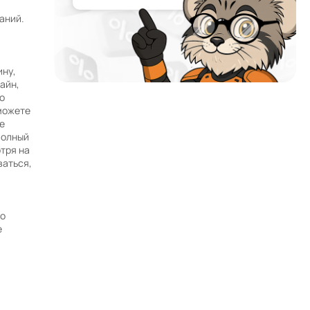
аний.
ину,
айн,
о
 можете
Почему мы?
е
Работаем с 2002 года
полный
тря на
52 офиса и магазина по всей России и в странах
ваться,
СНГ
Наши филиалы открыты в странах:
то
е
Работаем без выходных
Заявки на сайте принимаются 24/7
Собственный автопарк