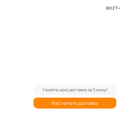
0
0
0
Войти в личный кабинет
KZT
ram
Узнайте цену доставки за 5 минут
Рассчитать доставку
При заказе от 3-х штук спрашивайте
₸
-40%
дополнительную скидку