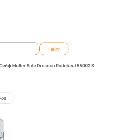
те вопрос, ответим быстро!
WhatsApp
Teleg
Найти
Сейф Muller Safe Dresden Radebeul 56002 S
 56002 S
47208
Код товара:
ное
0 отзывов
6 186 900 