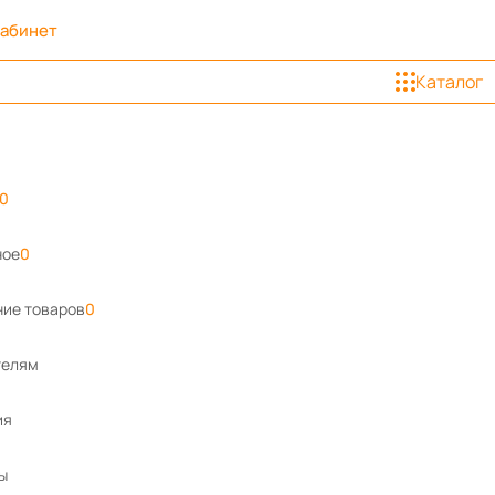
кабинет
Каталог
0
ное
0
ие товаров
0
телям
ия
ы