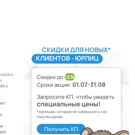
СКИДКИ ДЛЯ НОВЫХ*
КЛИЕНТОВ - ЮРЛИЦ
ться о
Скидки до
15%
и,
01.07-31.08
Сроки акции:
fe у
Запросите КП, чтобы увидеть
специальные цены!
ает
*юрлицам, которые не совершали у нас
го
покупки ранее
не
Получить КП
дый