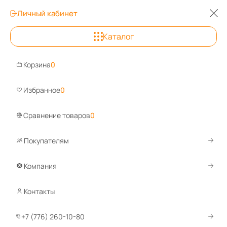
Личный кабинет
Каталог
Алматы
Корзина
0
Задайте вопрос, ответим быст
Избранное
0
Сравнение товаров
0
Покупателям
Каталог
Сейфы
Оружейные сейфы
Элитные оружейные
Сейф оружейный Valberg АРСЕНАЛ 
Компания
Контакты
Сравнить
+7 (776) 260-10-80