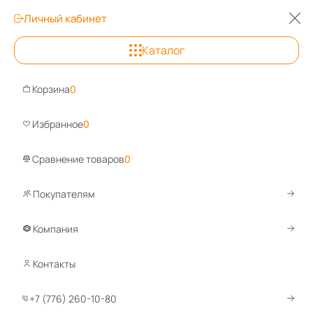
Личный кабинет
Каталог
Алматы
Корзина
0
Задайте вопрос, ответим б
Избранное
0
Сравнение товаров
0
Покупателям
Каталог
Сейфы
Оружейные сейфы
Элитные оружейные
Сейф оружейный Rhino Ironworks®
Компания
Контакты
Сравнит
+7 (776) 260-10-80