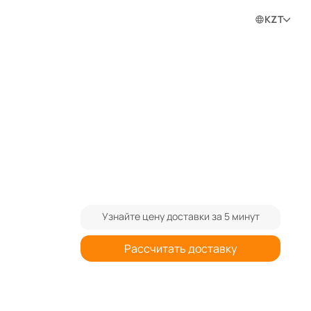
0
0
0
Войти в личный кабинет
KZT
ram
Узнайте цену доставки за 5 минут
Рассчитать доставку
При заказе от 3-х штук спрашивайте
₸
-35%
дополнительную скидку