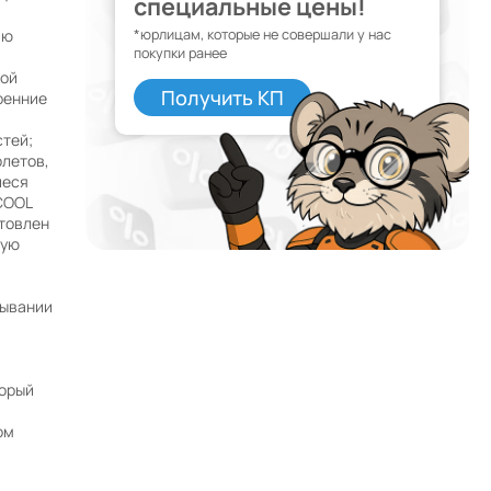
специальные цены!
ию
*юрлицам, которые не совершали у нас
покупки ранее
той
Получить КП
ренние
тей;
олетов,
иеся
COOL
товлен
ную
м
Почему мы?
рывании
Работаем с 2002 года
52 офиса и магазина по всей России и в странах
СНГ
орый
Наши филиалы открыты в странах:
ом