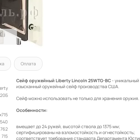
ка
Оплата
Cейф оружейный Liberty Lincoln 25WTG-BC
- уникальный
изысканный оружейный сейф производства США.
erty
120Б
Сейф можно использовать не только для хранения оружия.
Особенности:
х715
1540
вмещает до 24 ружей, высотой ствола до 1375 мм;
762
сертифицированы на взломостойкость и огнестойкость;
715
соответствует требования стандарта Департамента Юсти