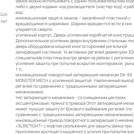
замок можно использовать с одним пользовательским код
либо с двумя кодами: код руководителя (мастер-код) и ра
код;
США
инновационная защита замков – закалённой пластиной с
 лет
вращающимися шариками. Шарики вращаются если в них
упирается сверло;
усиленный корпус. Дверь усиленная коробчатой конструкц
Дополнительное усиление двери внутренним стальным ли
дверь оборудована мощной многосторонней ригельной
запирающей системой, 14 активных ригелей диаметром 32
специальные пластины внутри двери на рейках с ригелями
усиления защиты при попытке вскрытия монтировкой, рыч
т.п;
инновационный поворотный запирающий механизм DX-90
MONSTER MECH с усиленной защитой. Увеличенный выход
ригелей по сравнению с традиционными запирающими
механизмами;
тип запирающего механизма - со смещенным центром,
эксцентриковый, прямого привода Этот запирающий меха
имеет лучшую защиту от бокового выбивания ригелей (по
сравнению с традиционными запирающими механизмами)
инновационный привод поворотного запирающего механи
«SURETIGHT» с муфтой скольжения для защиты замка при
приложении крутящего мышечного усилия при попытке вз