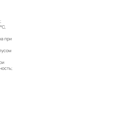
;
Нужна консультация?
°C,
фа при
Наши специалисты ответят на любой
интересующий вопрос
пусом
Задать вопрос
ри
ность;