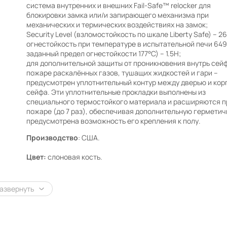
система внутренних и внешних Fail-Safe™ relocker для
блокировки замка или/и запирающего механизма при
механических и термических воздействиях на замок;
Security Level (взломостойкость по шкале Liberty Safe) – 26
огнестойкость при температуре в испытательной печи 649
заданный предел огнестойкости 177°C) – 1.5H;
для дополнительной защиты от проникновения внутрь сей
пожаре раскалённых газов, тушащих жидкостей и гари –
предусмотрен уплотнительный контур между дверью и кор
сейфа. Эти уплотнительные прокладки выполнены из
специального термостойкого материала и расширяются п
пожаре (до 7 раз), обеспечивая дополнительную герметич
предусмотрена возможность его крепления к полу.
Производство
: США.
Цвет:
слоновая кость.
азвернуть