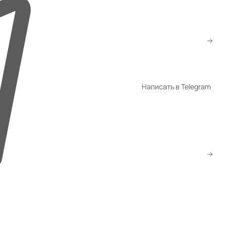
+7 (776) 260-10-80
+7 (747) 260-10-80
sale@gmsatu.com
Написать в Telegram
WhatsApp
Telegram
Скачать прайс
Заказать звонок