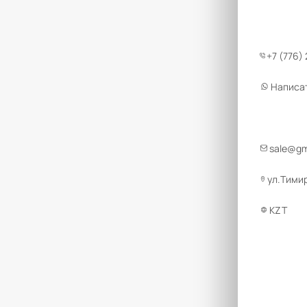
+7 (776)
Написа
sale@g
ул.Тимир
KZT