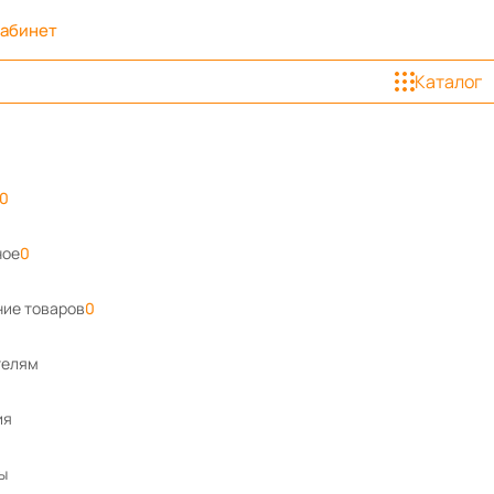
кабинет
Каталог
0
ное
0
ие товаров
0
телям
ия
ы