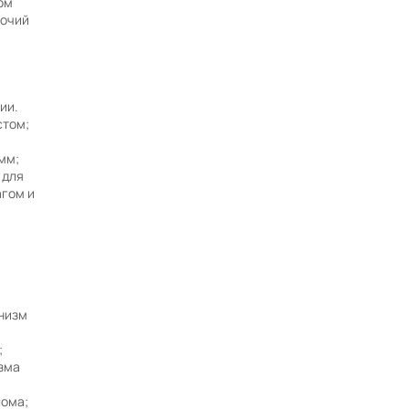
ом
бочий
Работаем без выходных
Заявки на сайте принимаются 24/7
Собственный автопарк
ии.
Более 42000 товаров в каталоге
стом;
Продажа от производителя
мм;
Гарантия завода на каждый товар
 для
Подготовим техническое задание для торгов и
агом и
аукционов в течение дня
Запросить ТЗ / Пригласить в тендер
низм
;
зма
лома;