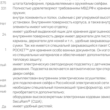
1375
штата Калифорния, предъявляемые к оружейным сейфам.
Полностью удовлетворяют требованиям МВД РФ к хранен
331
оружия;
внутри ложементы и полки, съёмные с регулируемой высо
установки. Внутренняя поверхность корпуса, а также внут
Нет
элементы имеют мягкую отделку;
имеет удобный выдвижной ящик для хранения драгоценнос
24
внутренняя поверхность двери имеет держатели для пист
карманы, держатели для ножей и т.п., удобные закрывающ
сумки. Так же имеется специальнй закрывающийся пакет 
1
POCKET™ для хранения особо важных документов. Он изго
из специальных материалов и обеспечивает дополнитель
тепловую защиту;
имеет электрическую светодиодную подсветку с датчико
елый
движения. Подсветка включается автоматически при отк
двери сейфа;
укомплектован внутренним электрическим осушителем;
ьная
для подключения сейфа к Российской электрической сети
овый
необходим специальный понижающий трансформатор, кот
ные
приобретается дополнительно;
оборудован высокосекретным электронным кодовым замк
SecuRam® (США);
имеет удобный дисплей;
Да