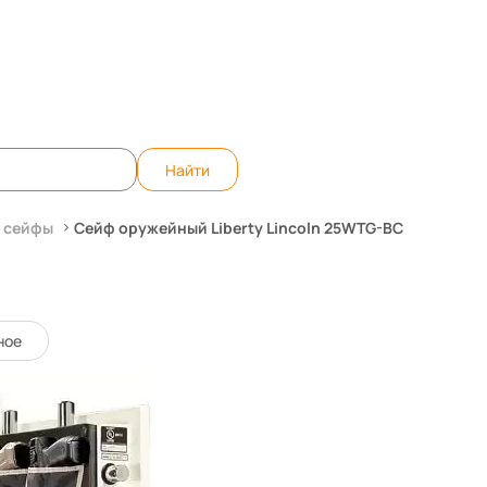
те вопрос, ответим быстро!
WhatsApp
Teleg
Найти
 сейфы
Сейф оружейный Liberty Lincoln 25WTG-BC
5WTG-BC
14837
Код товара:
ное
0 отзывов
9 910 250 