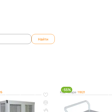
те вопрос, ответим быстро!
WhatsApp
Teleg
Найти
Тележки и шкафы для денег
-55%
26
Код товара:
11821
ковская ТСБ – 1
Тележка банковская ТС – 2
1354х995х545
Вес, кг: 82
ВхШхГ, мм: 850х830х550