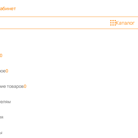
кабинет
Каталог
0
ное
0
ие товаров
0
телям
ия
ы