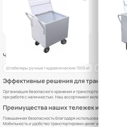
(0)
(0)
170 400 ₸
284 050 ₸
187 450 ₸
УТОЧНИТЬ НАЛИЧИЕ / ЦЕНУ
УТОЧН
Часто ищут
Штабелеры ручные гидравлические 1500 кг
Лебедки ручные 
Эффективные решения для транспортиро
Организация безопасного хранения и транспортировки денежных
при работе с наличностью. Наш ассортимент включает в себя пр
Преимущества наших тележек и шкафов д
Повышенная безопасность благодаря использованию прочных ма
Мобильность и удобство транспортировки денег в банке с помо