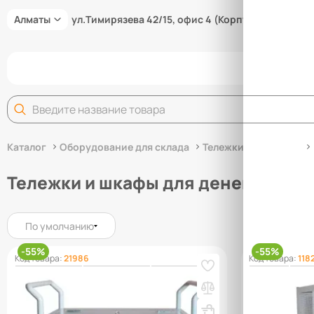
Алматы
ул.Тимирязева 42/15, офис 4 (Корпус 15/3В)
Задай
Каталог
Оборудование для склада
Тележки для склада
Тележки и шкафы для денег
По умолчанию
-55%
-55%
Код товара:
21986
Код товара:
118
Тележка банковская ТС – 3
Тележка бан
ВхШхГ, мм: 921х890х550
Вес, кг: 56
ВхШхГ, мм: 