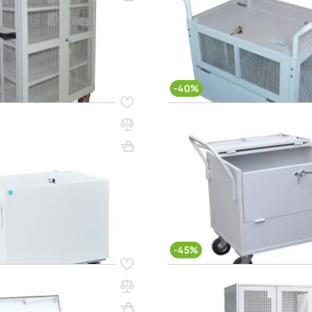
(0)
₸
626 750 ₸
195 950 ₸
435 550 ₸
q_24362
В КОРЗИНУ
В КО
-40%
81
Код товара:
11969
дняя для денег с одной
Тележка для денег средняя 
крышками
670х560х730
Вес, кг: 33
ВхШхГ, мм: 670х560х730
(0)
265 800 ₸
175 350 ₸
292 300 ₸
ИТЬ НАЛИЧИЕ / ЦЕНУ
УТОЧНИТЬ НАЛИЧИЕ /
-45%
47
Код товара:
16734
 денег большая с двумя
Шкаф для денег Д2
ВхШхГ, мм: 2000х900х600
800х560х790
Вес, кг: 35