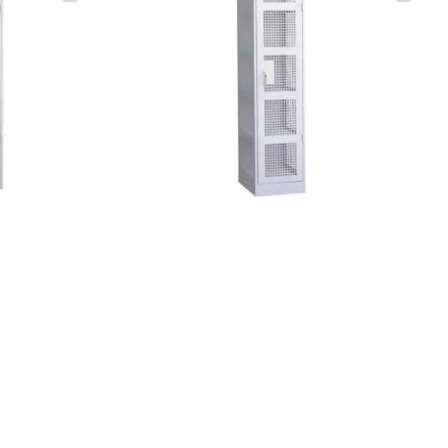
(0)
261 600 ₸
475 650 ₸
 ЦЕНУ
УТОЧНИТЬ НАЛИЧИЕ / ЦЕНУ
 все
шкафы для денег обеспечивают надежную защиту и удобство
ругих секторов экономики.