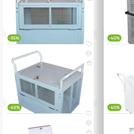
(0)
(0)
204 800 ₸
455 200 ₸
282 000 
q_24363
q_24359
В КОРЗИНУ
-55%
-40%
Код товара:
12005
Код товара:
119
Тележка банковская ТС – 1
Тележка сре
крышкой
ВхШхГ, мм: 850х660х450
Вес, кг: 42
ВхШхГ, мм: 
(0)
(0)
179 650 ₸
399 300 ₸
159 450 ₸
q_24361
УТОЧН
В КОРЗИНУ
-40%
-40%
Код товара:
11909
Код товара:
119
Тележка большая для денег с одной
Тележка для
крышкой
крышками
ВхШхГ, мм: 800х560х790
Вес, кг: 35
ВхШхГ, мм: 