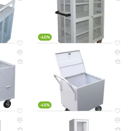
(0)
352 800 ₸
784 100 ₸
q_24360
РЗИНУ
В КОРЗИНУ
-40%
Код товара:
11956
с двумя
Тележка для денег малая
ВхШхГ, мм: 600х450х550
Вес, кг: 22
Вес, кг: 33
(0)
133 050 ₸
221 800 ₸
 ЦЕНУ
УТОЧНИТЬ НАЛИЧИЕ / ЦЕНУ
-45%
Код товара:
15816
Шкаф для денег Д1
ВхШхГ, мм: 2000х450х600