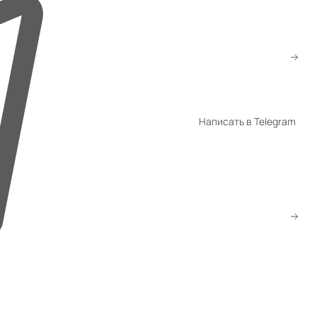
+7 (776) 260-10-80
+7 (747) 260-10-80
sale@gmsatu.com
Написать в Telegram
WhatsApp
Telegram
Скачать прайс
Заказать звонок