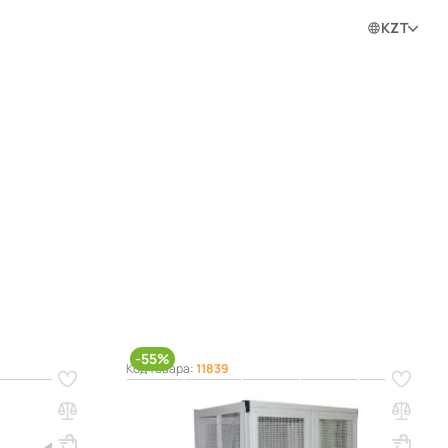
0
0
0
Войти в личный кабинет
KZT
ram
-55%
Код товара:
11839
Тележка банковская ТСБ – 2
Вес, кг: 52
ВхШхГ, мм: 1644х1130х670
Вес, кг: 110