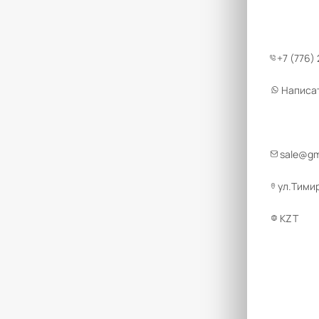
+7 (776)
Написа
sale@g
ул.Тимир
KZT