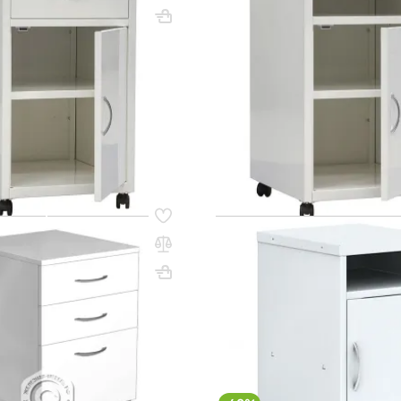
710х420х490
Вес, кг: 15.7
ВхШхГ, мм: 710х420х490
(3)
67 250 ₸
q_2143
В КОРЗИНУ
В КО
34
Код товара:
37377
тная металлическая ТМ-3.1
Тумба медицинская ТП-2
ВхШхГ, мм: 716х423х492
600х400х450
(0)
80 250 ₸
227 400 ₸
0
q_82767
В КОРЗИНУ
В КО