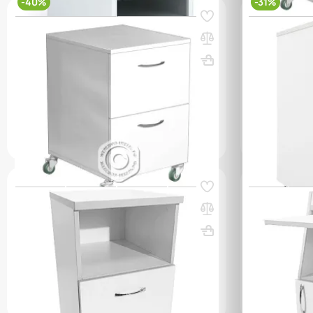
-40%
-31%
Код товара:
58333
Код товара:
249
Тумба подкатная металлическая ТМ-2
Тумба для п
(белый)
ВхШхГ, мм: 
ВхШхГ, мм: 850х400х450
(0)
(0)
53 750 ₸
124 550 ₸
207 600 ₸
q_105219
q_70068
В КОРЗИНУ
Код товара:
61574
Код товара:
615
Тумба медицинская MD ТМ 13.14 (белый)
Тумба медиц
(белый)
ВхШхГ, мм: 720х404х454
Вес, кг: 24
ВхШхГ, мм: 
(0)
(0)
102 950 ₸
87 600 ₸
q_109511
q_10950
В КОРЗИНУ