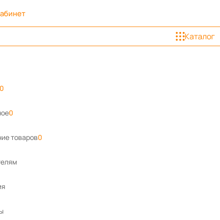
кабинет
Каталог
0
ное
0
ие товаров
0
телям
ия
ы