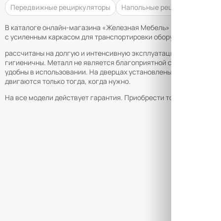
Передвижные рециркуляторы
Напольные рециркуляторы
В каталоге онлайн-магазина «Железная Мебель» вы найдете мед
с усиленным каркасом для транспортировки оборудования. Конс
рассчитаны на долгую и интенсивную эксплуатацию. Мебель изг
гигиеничны. Металл не является благоприятной средой для ра
удобны в использовании. На дверцах установлены замки (или п
двигаются только тогда, когда нужно.
На все модели действует гарантия. Приобрести товары можно с