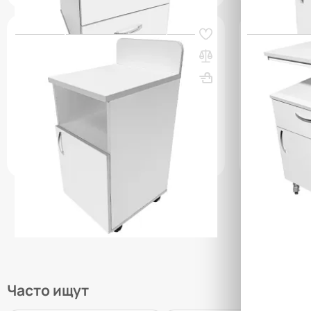
Код товара:
61569
Код товара:
615
Тумба медицинская
Тумба медиц
физиотерапевтическая MD ТМ 13.08
поворотным
(белый)
ВхШхГ, мм: 1
ВхШхГ, мм: 850х404х454
Вес, кг: 22
(0)
(0)
193 450 ₸
73 050 ₸
q_109506
q_10952
В КОРЗИНУ
Часто ищут