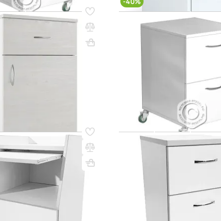
-40%
91
Код товара:
58332
алат МF NH-3
Тумба подкатная металличес
(белый)
700х455х452
Вес, кг: 20
ВхШхГ, мм: 600х400х450
(0)
77 900 ₸
112 650 ₸
187 750 ₸
q_105218
В КОРЗИНУ
В КО
72
Код товара:
61576
инская MD ТМ 13.07
Тумба медицинская MD ТМ 13
ВхШхГ, мм: 720х404х454
720х454х454
Вес, кг: 20
(0)
113 900 ₸
9
q_109513
В КОРЗИНУ
В КО