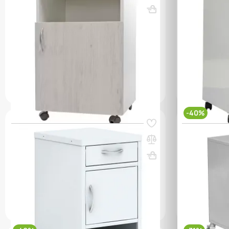
ВхШхГ, мм: 700х455х452
Вес, кг: 17
ВхШхГ, мм: 
(0)
(1)
31 150 ₸
45 150 ₸
86 550 ₸
Цвет —
Белое дерево
q_67368
q_2142
В КОРЗИНУ
-40%
Код товара:
37378
Код товара:
583
Тумба медицинская ТП-3
Тумба подка
(белый)
ВхШхГ, мм: 716х423х492
Вес, кг: 15.3
ВхШхГ, мм: 
(0)
(0)
93 600 ₸
136 400 ₸
q_82768
q_10522
В КОРЗИНУ