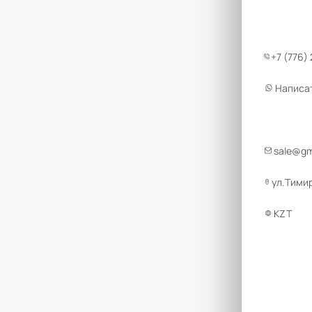
+7 (776)
Написа
sale@g
ул.Тимир
KZT