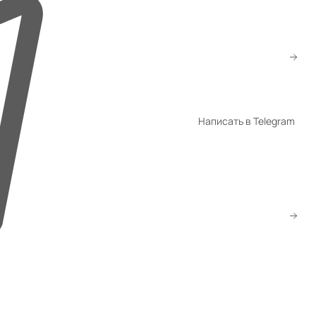
+7 (776) 260-10-80
+7 (747) 260-10-80
sale@gmsatu.com
Написать в Telegram
WhatsApp
Telegram
Скачать прайс
Заказать звонок