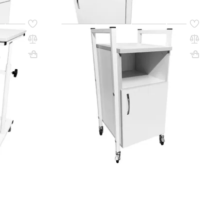
Код товара:
61575
.03 с
Тумба медицинская MD ТМ 13.06
й)
(белый)
Вес, кг: 34
ВхШхГ, мм: 850х404х454
Вес, кг: 23
(0)
113 900 ₸
q_109512
РЗИНУ
В КОРЗИНУ