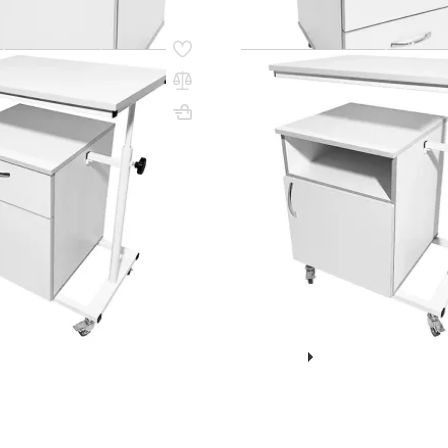
86
Код товара:
61584
инская MD ТМ 13.04 с
Тумба медицинская MD ТМ 13
 столиком (белый)
поворотным столиком (белы
120х574х504
Вес, кг: 36
ВхШхГ, мм: 1120х574х504
(0)
174 450 ₸
3
q_109521
В КОРЗИНУ
В КО
Показать ещё
1
2
3
4
5