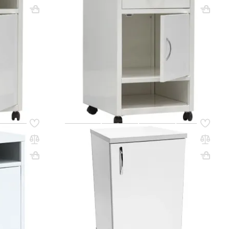
Вес, кг: 12.5
ВхШхГ, мм: 710х420х490
Вес, кг: 16.5
(0)
85 650 ₸
q_2141
РЗИНУ
В КОРЗИНУ
Код товара:
61567
Тумба медицинская MD ТМ 13.12 (белый)
Вес, кг: 13
ВхШхГ, мм: 720х404х454
Вес, кг: 20
(0)
67 450 ₸
q_109504
РЗИНУ
В КОРЗИНУ