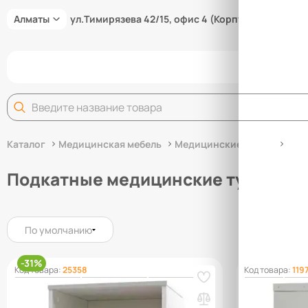
Алматы
ул.Тимирязева 42/15, офис 4 (Корпус 15/3В)
Задай
Каталог
Медицинская мебель
Медицинские тумбы
Под
Подкатные медицинские тумбы
По умолчанию
-31%
Код товара:
25358
Код товара:
119
Тумба MF NH-2 (Белое дерево)
Тумба меди