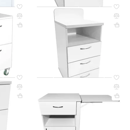
Код товара:
61578
кая ТМ-2.1
Тумба медицинская
физиотерапевтическая MD ТМ 13.09
(белый)
ВхШхГ, мм: 850х404х454
Вес, кг: 25
(0)
121 250 ₸
q_109515
РЗИНУ
В КОРЗИНУ
Код товара:
61589
.10 (белый)
Тумба медицинская MD ТМ 13.01 с
подъёмным столиком (белый)
Вес, кг: 25
ВхШхГ, мм: 850х550х454
Вес, кг: 42
(0)
216 950 ₸
q_109526
РЗИНУ
В КОРЗИНУ