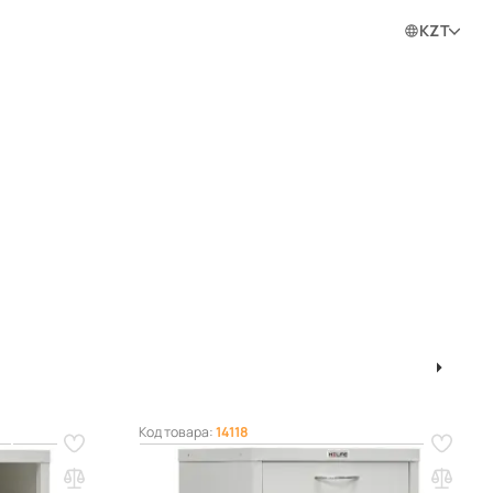
0
0
0
Войти в личный кабинет
KZT
ram
1
2
3
4
5
Код товара:
14118
 МД ТП-3
Тумба медицинская ПРАКТИК МД ТП-1