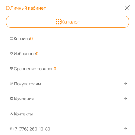
Личный кабинет
0
Каталог
Алматы
Корзина
0
Задайте вопрос, ответим быстро!
Wh
Избранное
0
Сравнение товаров
0
Покупателям
Каталог
Медицинская мебель
Медицинские банкетки
М
Медицинские банкетки без спинки
Компания
Контакты
1
2
По умолчанию
+7 (776) 260-10-80