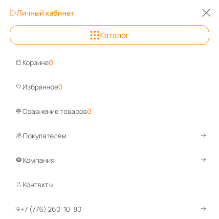
Личный кабинет
Каталог
Алматы
Корзина
0
Задай
Избранное
0
Сравнение товаров
0
Покупателям
Каталог
Аксессуары и комплектующие
Аксессуары для г
Перфорированные панели для гар
Компания
Контакты
+7 (776) 260-10-80
-45%
Код товара:
47384