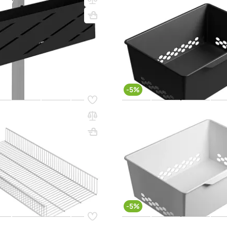
GBP 60х20 графит
04x424x71
Вес, кг: 0.7
ВхШхГ, мм: 185x578x423
(0)
6 850 ₸
6 500 ₸
6 850 ₸
4
q_98308
В КОРЗИНУ
В КО
-5%
49
Код товара:
54611
ина ПРАКТИК Home GSb
Корзина пластиковая ПРАК
й
GBP 60х20 белая
85x902x440
Вес, кг: 2.4
ВхШхГ, мм: 185x578x423
(0)
11 100 ₸
6 500 ₸
6 850 ₸
q_98307
В КОРЗИНУ
В КО
-5%
10
Код товара:
62550
астиковая ПРАКТИК Home
Полка-корзина ПРАКТИК Ho