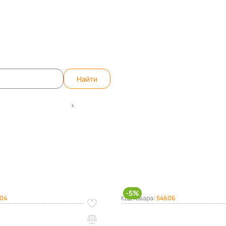
те вопрос, ответим быстро!
WhatsApp
Teleg
Найти
ардеробных систем
Комплектующие для гард. систем ПРАКТИ
 систем Практик Home
-5%
04
Код товара:
54606
лкосетчатая ПРАКТИК Home
Корзина мелкосетчатая ПРА
графит
GBM 60х20 графит