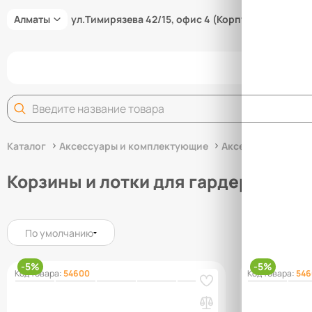
Алматы
ул.Тимирязева 42/15, офис 4 (Корпус 15/3В)
Задай
Каталог
Аксессуары и комплектующие
Аксессуары для г
Корзины и лотки для гардеробных
По умолчанию
-5%
-5%
Код товара:
54600
Код товара:
546
Корзина мелкосетчатая ПРАКТИК Home
Корзина ме
GBM 45х20 графит
GBM 60х10 