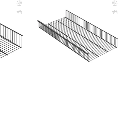
90х40 графит
Вес, кг: 1.4
ВхШхГ, мм: 85x902х440
Вес, кг: 2.4
(0)
10 500 ₸
11 100 ₸
q_112013
РЗИНУ
В КОРЗИНУ
 шкафов-купе и встроенных систем хранения российского
дероба, обеспечивая эргономичное использование
ые лотки с бортиками, корзины для обуви с наклонным дном, а
альной проволоки с порошковым полимерным покрытием или