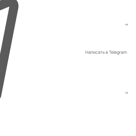
+7 (776) 260-10-80
+7 (747) 260-10-80
sale@gmsatu.com
Написать в Telegram
WhatsApp
Telegram
Скачать прайс
Заказать звонок