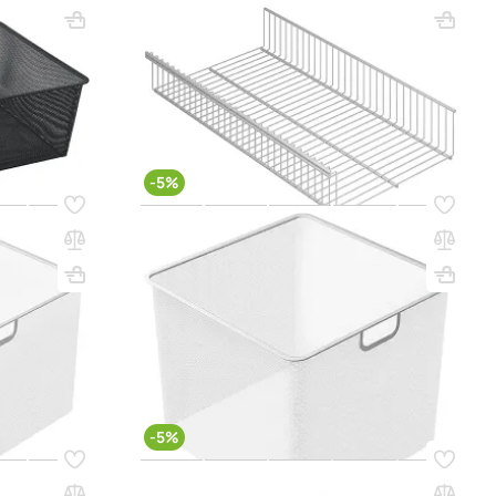
Вес, кг: 1.25
ВхШхГ, мм: 85x340x607
Вес, кг: 1.4
(0)
5 850 ₸
6 200 ₸
q_112006
РЗИНУ
В КОРЗИНУ
-5%
Код товара:
54601
КТИК Home
Корзина мелкосетчатая ПРАКТИК Home
GBM 45х30 белая
Вес, кг: 1.57
ВхШхГ, мм: 285x421x423
Вес, кг: 1
(0)
13 900 ₸
14 650 ₸
q_98297
РЗИНУ
В КОРЗИНУ
-5%
Код товара:
54602
ТИК Home
Корзина мелкосетчатая ПРАКТИК Home