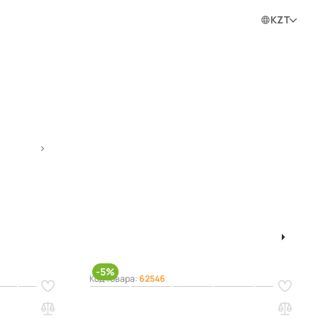
0
0
0
Войти в личный кабинет
KZT
ram
К Home
Корзины (лотки) для гард. систем ПРАКТИК Home
1
2
-5%
Код товара:
62546
КТИК Home
Полка-корзина ПРАКТИК Home GSb
60х30 белый