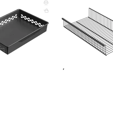
рафит
60х30 графит
5x578x423
Вес, кг: 0.73
ВхШхГ, мм: 85x607х340
(0)
5 600 ₸
5 850 ₸
6 200 ₸
q_112010
В КОРЗИНУ
В КО
Показать ещё
1
2
м Практик Home
ыдвижные элементы внутреннего наполнения гардеробных комнат,
го доступа к белью, аксессуарам, обуви и другим предметам гар
включает сетчатые корзины различной глубины и высоты, выдвижн
ыми стенками для вентиляции. Продукция изготавливается из ст
ам.