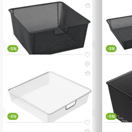
ВхШхГ, мм: 185x421x423
Вес, кг: 1
ВхШхГ, мм: 8
(0)
(0)
11 800 ₸
12 450 ₸
11 200 ₸
q_98296
q_98300
В КОРЗИНУ
-5%
-5%
Код товара:
54597
Код товара:
546
Корзина мелкосетчатая ПРАКТИК Home
Корзина пл
GBM 45х10 белая
GBP 60х30 г
ВхШхГ, мм: 85x421x423
Вес, кг: 0.73
ВхШхГ, мм: 2
(0)
(0)
10 450 ₸
11 000 ₸
7 450 ₸
7
q_98293
q_98309
В КОРЗИНУ
-5%
-5%
Код товара:
54598
Код товара:
723
Корзина мелкосетчатая ПРАКТИК Home
Корзина на