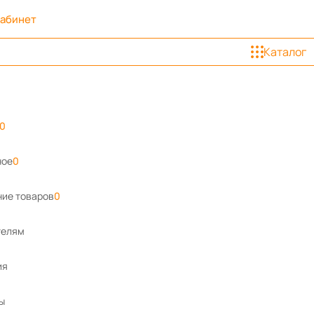
кабинет
Каталог
0
ное
0
ие товаров
0
телям
ия
ы