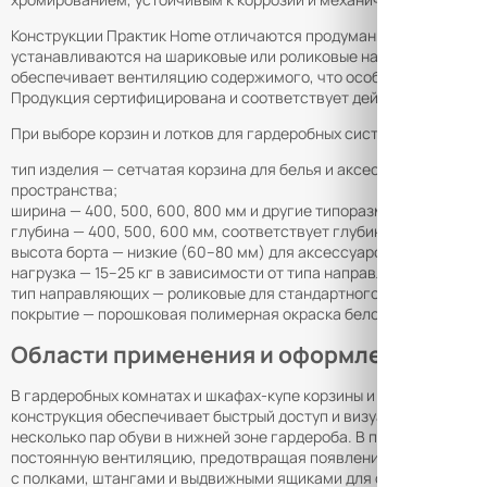
Конструкции Практик Home отличаются продуманной эргономико
устанавливаются на шариковые или роликовые направляющие пол
обеспечивает вентиляцию содержимого, что особенно важно для
Продукция сертифицирована и соответствует действующим ГОС
При выборе корзин и лотков для гардеробных систем Практик H
тип изделия — сетчатая корзина для белья и аксессуаров, выдв
пространства;
ширина — 400, 500, 600, 800 мм и другие типоразмеры, подбира
глубина — 400, 500, 600 мм, соответствует глубине корпуса шк
высота борта — низкие (60–80 мм) для аксессуаров и мелких пре
нагрузка — 15–25 кг в зависимости от типа направляющих и конс
тип направляющих — роликовые для стандартного применения, 
покрытие — порошковая полимерная окраска белого, серого или 
Области применения и оформление зака
В гардеробных комнатах и шкафах-купе корзины и лотки Практик
конструкция обеспечивает быстрый доступ и визуальный контро
несколько пар обуви в нижней зоне гардероба. В прихожих выдв
постоянную вентиляцию, предотвращая появление затхлого зап
с полками, штангами и выдвижными ящиками для создания инди