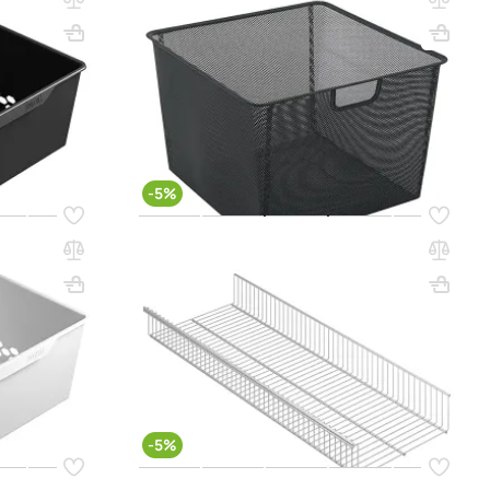
GBM 45х30 графит
Вес, кг: 1.05
ВхШхГ, мм: 285x421x423
Вес, кг: 1
(0)
13 900 ₸
14 650 ₸
q_98298
РЗИНУ
В КОРЗИНУ
-5%
Код товара:
62548
ТИК Home
Полка-корзина ПРАКТИК Home GSb
90х30 белый
Вес, кг: 1.05
ВхШхГ, мм: 85x902х340
Вес, кг: 2
(0)
8 950 ₸
9 450 ₸
q_112008
РЗИНУ
В КОРЗИНУ
-5%
Код товара:
62553
me GSb
Полка-корзина ПРАКТИК Home GSb