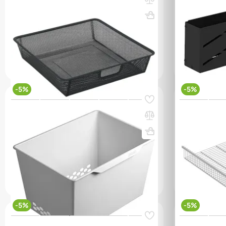
GBM 45х10 графит
графит
ВхШхГ, мм: 85x421x423
Вес, кг: 0.73
ВхШхГ, мм: 1
(0)
(0)
10 450 ₸
11 000 ₸
6 500 ₸
q_98294
q_14309
В КОРЗИНУ
-5%
-5%
Код товара:
54614
Код товара:
625
Корзина пластиковая ПРАКТИК Home
Полка-корз
GBP 60х30 белая
90х40 белы
ВхШхГ, мм: 285x578x423
ВхШхГ, мм: 
(0)
(0)
7 450 ₸
7 850 ₸
10 500 ₸
q_98311
q_112009
В КОРЗИНУ
-5%
-5%
Код товара:
54608
Код товара:
546
Корзина мелкосетчатая ПРАКТИК Home
Корзина пл