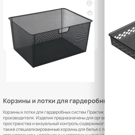
GBM 60х30 графит
GBP 60х10 г
ВхШхГ, мм: 285x578x423
Вес, кг: 1.57
ВхШхГ, мм: 8
(0)
(0)
15 200 ₸
16 050 ₸
5 300 ₸
q_98304
q_98306
В КОРЗИНУ
Корзины и лотки для гардеробных систе
Корзины и лотки для гардеробных систем Практик Home — это в
производителя. Изделия предназначены для организации удобно
пространства и визуальный контроль содержимого. Ассортимент 
также специализированные корзины для белья с перфорированн
хромированием, устойчивым к коррозии и механическим нагрузк