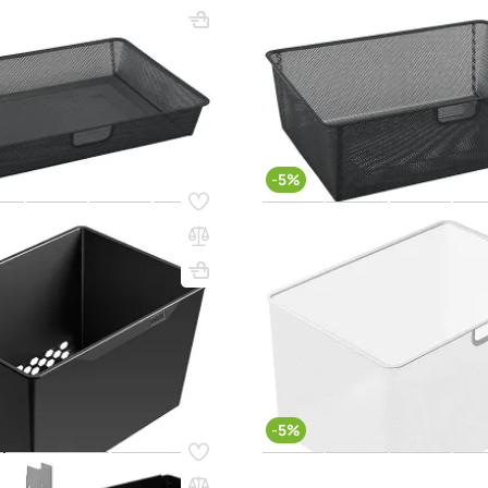
5x578x423
Вес, кг: 0.93
ВхШхГ, мм: 185x578x423
(0)
11 800 ₸
12 700 ₸
13 400 ₸
q_98302
В КОРЗИНУ
В КО
-5%
13
Код товара:
54607
астиковая ПРАКТИК Home
Корзина мелкосетчатая ПРА
рафит
GBM 60х30 белая
85x578x423
ВхШхГ, мм: 285x578x423
(0)
 850 ₸
15 200 ₸
16 050 ₸
q_98303
В КОРЗИНУ
В КО
-5%
53
Код товара:
54612
весная ПРАКТИК Home GBC
Корзина пластиковая ПРАК