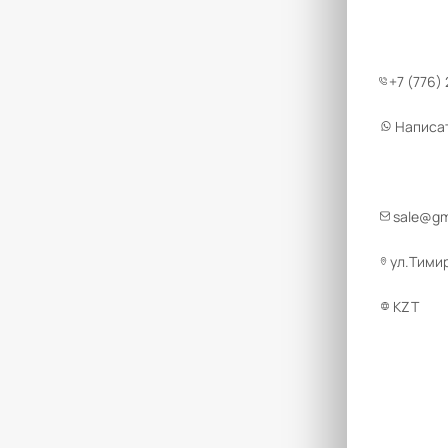
+7 (776)
Написа
sale@g
ул.Тимир
KZT